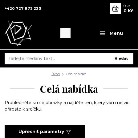
0
ks
+420 727 972 220
0 Kč
Menu
Hledat
Úvod
Celá nabídka
Celá nabídka
Prohlédněte si mé obrázky a najděte ten, který vám nejvíc
přiroste k srdíčku.
Upřesnit parametry