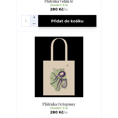
Plátěnka Vidím tě
Skladem 8 ks
280 Kč
/
ks
Přidat do košíku
Plátěnka Octopussy
Skladem 9 ks
280 Kč
/
ks