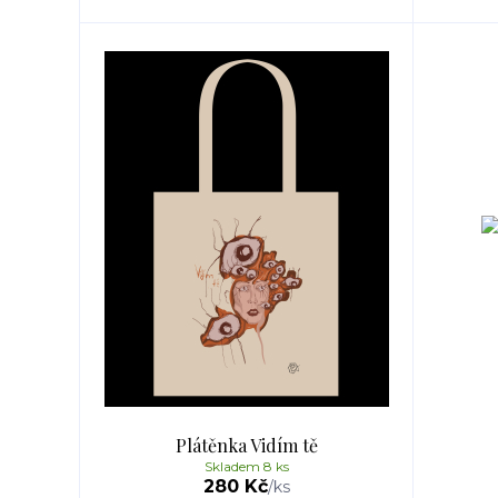
Plátěnka Vidím tě
Skladem 8 ks
280 Kč
/
ks