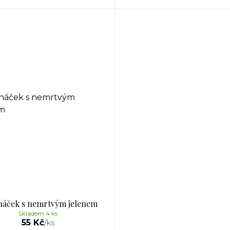
náček s nemrtvým jelenem
Skladem 4 ks
55 Kč
/
ks