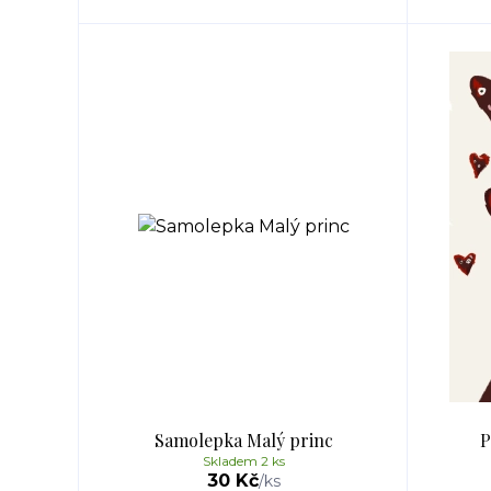
Samolepka Malý princ
P
Skladem 2 ks
30 Kč
/
ks