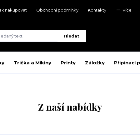
ak nakupovat
Obchodní podmínky
Kontakty
Více
Hledat
ky
Trička a Mikiny
Printy
Záložky
Připínací 
Z naší nabídky