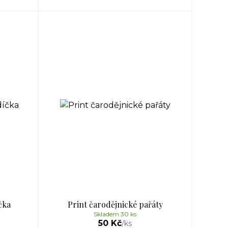
čka
Print čarodějnické pařáty
Skladem 30 ks
50 Kč
/
ks