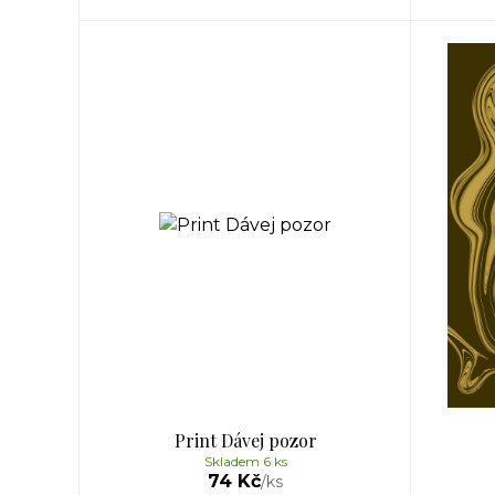
Print Dávej pozor
Skladem 6 ks
74 Kč
/
ks