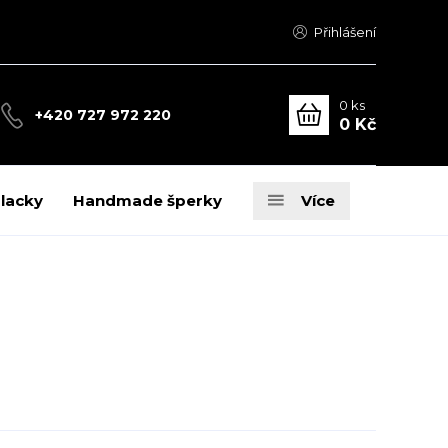
Přihlášení
0
ks
+420 727 972 220
0 Kč
placky
Handmade šperky
Více