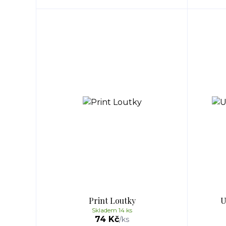
Print Loutky
U
Skladem 14 ks
74 Kč
/
ks