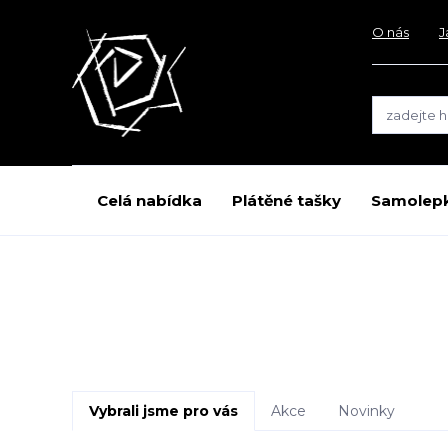
O nás
J
Celá nabídka
Plátěné tašky
Samolep
Vybrali jsme pro vás
Akce
Novinky