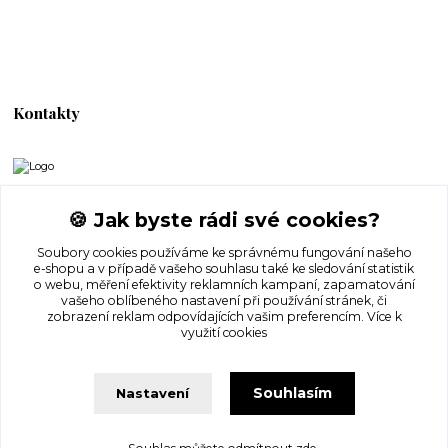
Kontakty
www.eness.cz
🍪 Jak byste rádi své cookies?
Kateřina Malá
+420 727 972 220
Soubory cookies používáme ke správnému fungování našeho
e-shopu a v případě vašeho souhlasu také ke sledování statistik
o webu, měření efektivity reklamních kampaní, zapamatování
info@eness.cz
vašeho oblíbeného nastavení při používání stránek, či
zobrazení reklam odpovídajících vašim preferencím.
Více k
využití cookies
Souhlasím
Nastavení