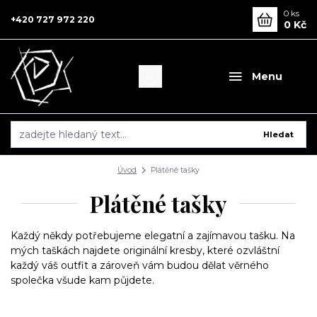
0
ks
+420 727 972 220
0 Kč
Menu
Hledat
Úvod
Plátěné tašky
Plátěné tašky
Každý někdy potřebujeme elegatní a zajímavou tašku. Na
mých taškách najdete originální kresby, které ozvláštní
každý váš outfit a zároveň vám budou dělat věrného
společka všude kam půjdete.