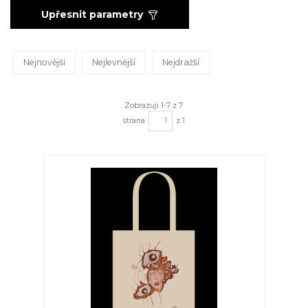
Upřesnit parametry
Nejnovější
Nejlevnější
Nejdražší
Zobrazuji 1-7 z 7
strana
z 1