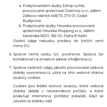
Poskytovatelem služby Eshop-rychle,
provozované společností Golemos s.r.o., sídlem
Zátkovo nábřeží 448/73, 370 01, České
Budějovice
Poskytovatel služby Heureka, provozované
společností Heureka Shopping s.r.o., sídlem
Karolinská 650/1, 186 00, Praha 8-Karlín
Osobní údaje nebudou předány do třetích zemí
mimo EU.
Správce nemá osobu tzv. pověřence. Správce lze
kontaktovat na emailové adrese info@eness.cz
Správce osobních údajů, jakožto provozovatel webové
stránky www.eness.cz, užívá na této webové stránce
soubory cookies.
Cookies jsou krátké textové soubory, které webová
stránka ukládá v návštěvníkově počítači, a které
poskytuje internetový prohlížeč pokaždé, když se
uživatel na stránku vrátí.