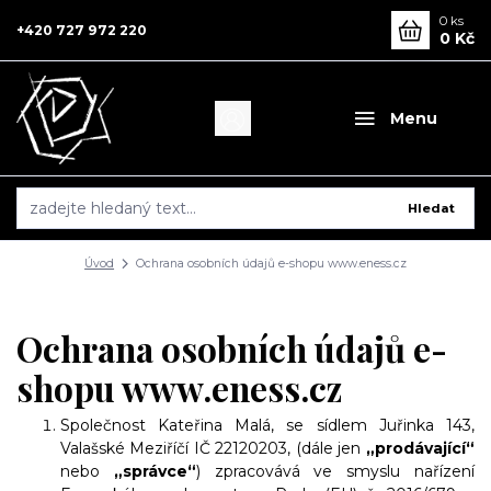
0
ks
+420 727 972 220
0 Kč
Menu
Hledat
Úvod
Ochrana osobních údajů e-shopu www.eness.cz
Ochrana osobních údajů e-
shopu www.eness.cz
Společnost Kateřina Malá, se sídlem Juřinka 143,
Valašské Meziříčí IČ 22120203,
(dále jen
„prodávající“
nebo
„správce“
) zpracovává ve smyslu nařízení