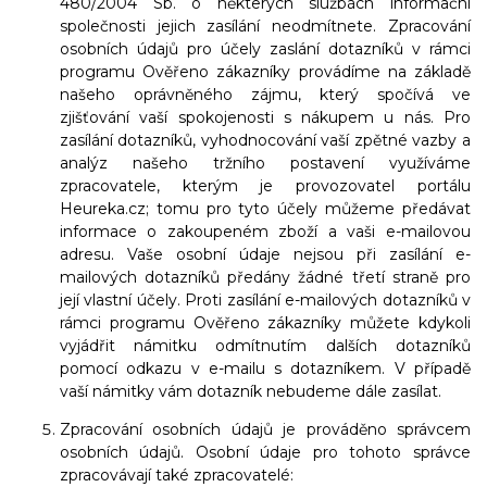
480/2004 Sb. o některých službách informační
společnosti jejich zasílání neodmítnete. Zpracování
osobních údajů pro účely zaslání dotazníků v rámci
programu Ověřeno zákazníky provádíme na základě
našeho oprávněného zájmu, který spočívá ve
zjišťování vaší spokojenosti s nákupem u nás. Pro
zasílání dotazníků, vyhodnocování vaší zpětné vazby a
analýz našeho tržního postavení využíváme
zpracovatele, kterým je provozovatel portálu
Heureka.cz; tomu pro tyto účely můžeme předávat
informace o zakoupeném zboží a vaši e-mailovou
adresu. Vaše osobní údaje nejsou při zasílání e-
mailových dotazníků předány žádné třetí straně pro
její vlastní účely. Proti zasílání e-mailových dotazníků v
rámci programu Ověřeno zákazníky můžete kdykoli
vyjádřit námitku odmítnutím dalších dotazníků
pomocí odkazu v e-mailu s dotazníkem. V případě
vaší námitky vám dotazník nebudeme dále zasílat.
Zpracování osobních údajů je prováděno správcem
osobních údajů. Osobní údaje pro tohoto správce
zpracovávají také zpracovatelé: