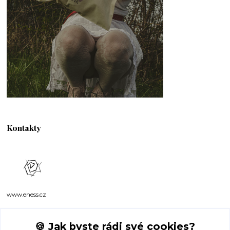
Kontakty
www.eness.cz
🍪 Jak byste rádi své cookies?
Kateřina Malá