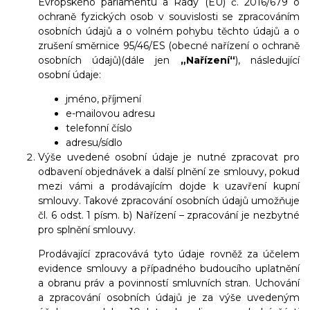
Evropského parlamentu a Rady (EU) č. 2016/679 o
ochraně fyzických osob v souvislosti se zpracováním
osobních údajů a o volném pohybu těchto údajů a o
zrušení směrnice 95/46/ES (obecné nařízení o ochraně
osobních údajů)(dále jen
„Nařízení“
), následující
osobní údaje:
jméno, příjmení
e-mailovou adresu
telefonní číslo
adresu/sídlo
Výše uvedené osobní údaje je nutné zpracovat pro
odbavení objednávek a další plnění ze smlouvy, pokud
mezi vámi a prodávajícím dojde k uzavření kupní
smlouvy. Takové zpracování osobních údajů umožňuje
čl. 6 odst. 1 písm. b) Nařízení – zpracování je nezbytné
pro splnění smlouvy.
Prodávající zpracovává tyto údaje rovněž za účelem
evidence smlouvy a případného budoucího uplatnění
a obranu práv a povinností smluvních stran. Uchování
a zpracování osobních údajů je za výše uvedeným