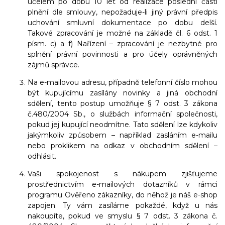
účelem po dobu
10 let
od realizace poslední části
plnění dle smlouvy, nepožaduje-li jiný právní předpis
uchování smluvní dokumentace po dobu delší.
Takové zpracování je možné na základě čl. 6 odst. 1
písm. c) a f) Nařízení – zpracování je nezbytné pro
splnění právní povinnosti a pro účely oprávněných
zájmů správce.
Na e-mailovou adresu, případně telefonní číslo mohou
být kupujícímu zasílány novinky a jiná obchodní
sdělení, tento postup umožňuje § 7 odst. 3 zákona
č.480/2004 Sb., o službách informační společnosti,
pokud jej kupující neodmítne. Tato sdělení lze kdykoliv
jakýmkoliv způsobem – například zasláním e-mailu
nebo proklikem na odkaz v obchodním sdělení –
odhlásit.
Vaši spokojenost s nákupem zjišťujeme
prostřednictvím e-mailových dotazníků v rámci
programu Ověřeno zákazníky, do něhož je náš e-shop
zapojen. Ty vám zasíláme pokaždé, když u nás
nakoupíte, pokud ve smyslu § 7 odst. 3 zákona č.