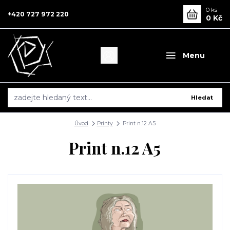
0
ks
+420 727 972 220
0 Kč
Menu
Hledat
Úvod
Printy
Print n.12 A5
Print n.12 A5