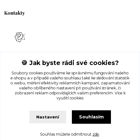
Kontakty
www.eness.cz
🍪 Jak byste rádi své cookies?
Kateřina Malá
+420 727 972 220
Soubory cookies používáme ke správnému fungování našeho
e-shopu a v případě vašeho souhlasu také ke sledování statistik
o webu, měření efektivity reklamních kampaní, zapamatování
info@eness.cz
vašeho oblíbeného nastavení při používání stránek, či
zobrazení reklam odpovídajících vašim preferencím.
Více k
využití cookies
Souhlasím
Nastavení
Souhlas můžete odmítnout
zde
.
Vytvořeno na
Eshop-rychle.cz