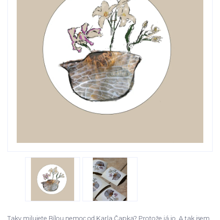
Taky milujete Bílou nemoc od Karla Čapka? Protože já jo. A tak jsem