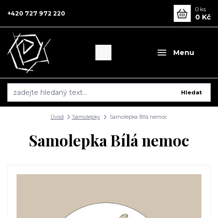
0
ks
+420 727 972 220
0 Kč
Menu
Hledat
Úvod
Samolepky
Samolepka Bílá nemoc
Samolepka Bílá nemoc