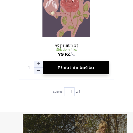
A5 print n.07
Skladem 4 ks
79 Kč
/
ks
Přidat do košíku
strana
z 1