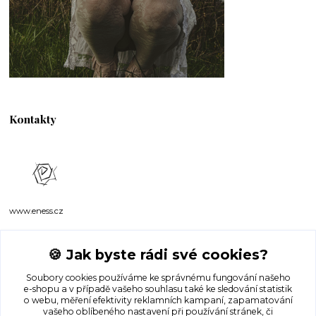
Kontakty
www.eness.cz
🍪 Jak byste rádi své cookies?
Kateřina Malá
+420 727 972 220
Soubory cookies používáme ke správnému fungování našeho
e-shopu a v případě vašeho souhlasu také ke sledování statistik
o webu, měření efektivity reklamních kampaní, zapamatování
info@eness.cz
vašeho oblíbeného nastavení při používání stránek, či