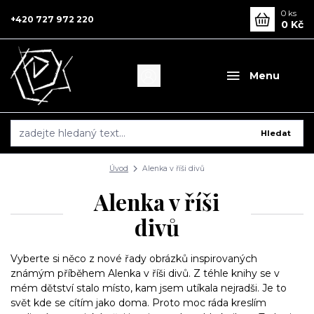
0
ks
+420 727 972 220
0 Kč
Menu
Hledat
Úvod
Alenka v říši divů
Alenka v říši
divů
Vyberte si něco z nové řady obrázků inspirovaných
známým příběhem Alenka v říši divů. Z téhle knihy se v
mém dětství stalo místo, kam jsem utíkala nejradši. Je to
svět kde se cítím jako doma. Proto moc ráda kreslím